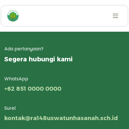
Skip ke Konten
Ada pertanyaan?
Segera hubungi kami
WhatsApp
+62 851 0000 0000
Surel
kontak@ra148uswatunhasanah.sch.id