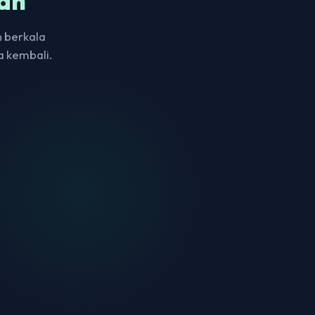
an
 berkala
a kembali.