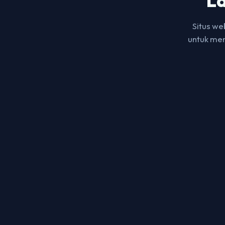
L
Situs w
untuk men