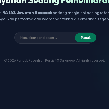
ayanan Sedang Pemelihara
eb
RA 148 Uswatun Hasanah
sedang menjalani peningkatan
yajikan performa dan keamanan terbaik. Kami akan seger
Masuk
© 2026 Pondok Pesantren Persis 40 Sarongge. All rights reserved.